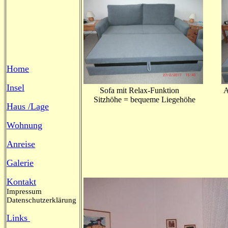
Home
Insel
Sofa mit Relax-Funktion Als Betts
Sitzhöhe = bequeme Liegehöhe
Haus /Lage
Wohnung
Anreise
Galerie
Kontakt
Impressum
Datenschutzerklärung
Links