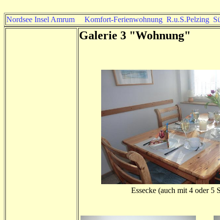
Nordsee Insel Amrum Komfort-Ferienwohnung R.u.S.Pelzing Süd
Galerie 3 "Wohnung"
Essecke (auch mit 4 oder 5 S